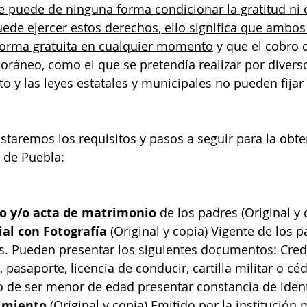
e puede de ninguna forma condicionar la gratitud ni e
ede ejercer estos derechos, ello significa que ambos
forma gratuita en cualquier momento
 y que el cobro 
oráneo, como el que se pretendía realizar por divers
o y las leyes estatales y municipales no pueden fijar 
istaremos los requisitos y pasos a seguir para la obte
 de Puebla:
o y/o acta de matrimonio
 de los padres (Original y 
ial con Fotografía
 (Original y copia) Vigente de los p
os. Pueden presentar los siguientes documentos: Cred
, pasaporte, licencia de conducir, cartilla militar o cé
o de ser menor de edad presentar constancia de iden
cimiento
 (Original y copia) Emitido por la institución