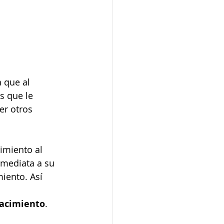
 que al 
s que le 
er otros 
imiento al 
nmediata a su 
iento. Así 
nacimiento
.