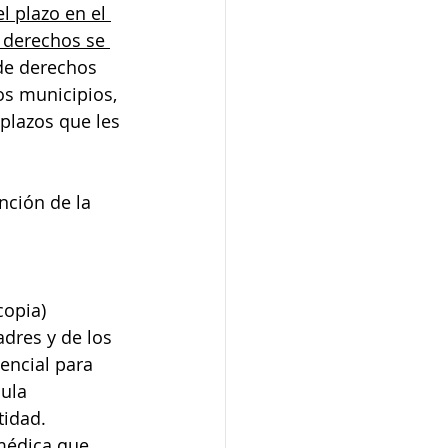
l plazo en el 
 derechos se 
de derechos 
os municipios, 
plazos que les 
nción de la 
copia)
adres y de los 
encial para 
dula 
tidad.
 médica que 